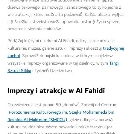
Tradycyjne wieże wiatrowe zbudowane z kamienia, gipsu,
drzewa tekowego, palmowego i sandałowego to tylko jedne z
wielu atrakcji, które można tu podziwiać. Każda uliczka, wijąca
się ścieżka i strzelista wieża opowiada historię życia sprzed
powstania siedmiu emiratów.
Podążaj krętymi uliczkami Al Fahidi, odkryj liczne atrakcje
tradycyjnej
kulturalne, muzea, galerie sztuki, imprezy i skosztuj
kuchni
. Sprawdź dubajski kalendarz, w którym znajdziesz
Targi
wszystkie imprezy organizowane w tej dzielnicy, w tym
Sztuki Sikka
i Tydzień Dziedzictwa.
Imprezy i atrakcje w Al Fahidi
Do zwiedzenia jest ponad 50 „domów”. Zacznij od Centrum
Porozumienia Kulturowego im. Szejka Mohammeda bin
Rashida Al Maktoum (SMCCU)
, gdzie odkryjesz barwną
kulturę tej dzielnicy. Warto odwiedzić także fascynujące