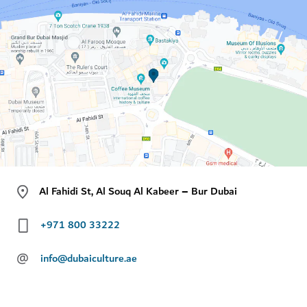
Al Fahidi St, Al Souq Al Kabeer – Bur Dubai
+971 800 33222
@
info@dubaiculture.ae