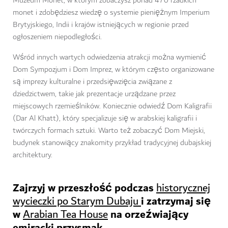
Muzeum Monet, w którym zobaczysz ponad 470 rzadkich
monet i zdobędziesz wiedzę o systemie pieniężnym Imperium
Brytyjskiego, Indii i krajów istniejących w regionie przed
ogłoszeniem niepodległości.
Wśród innych wartych odwiedzenia atrakcji można wymienić
Dom Sympozjum i Dom Imprez, w którym często organizowane
są imprezy kulturalne i przedsięwzięcia związane z
dziedzictwem, takie jak prezentacje urządzane przez
miejscowych rzemieślników. Koniecznie odwiedź Dom Kaligrafii
(Dar Al Khatt), który specjalizuje się w arabskiej kaligrafii i
twórczych formach sztuki. Warto też zobaczyć Dom Miejski,
budynek stanowiący znakomity przykład tradycyjnej dubajskiej
architektury.
Zajrzyj w przeszłość podczas
historycznej
i zatrzymaj się
wycieczki po Starym Dubaju
w
na orzeźwiający
Arabian Tea House
emiracki przysmak.