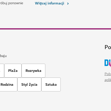
ZAKUPY
Targ Ripe
 słońca w dzielnicy Dubai
Odwiedź targ pod gołym niebem 
98
OPINIE