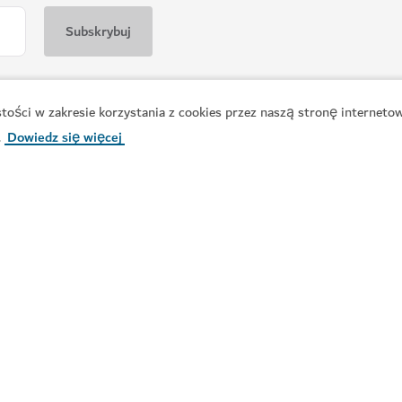
ości w zakresie korzystania z cookies przez naszą stronę internetow
.
Dowiedz się więcej
ZAKUPY
Waterfront Market
Obowiązkowy punkt na liście k
129
OPINIE