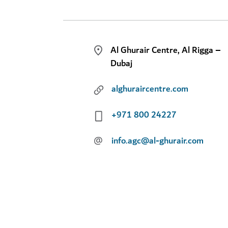
Al Ghurair Centre, Al Rigga –
Dubaj
alghuraircentre.com
+971 800 24227
@
info.agc@al-ghurair.com