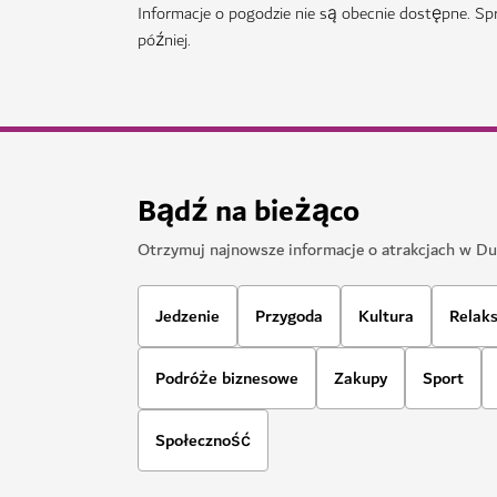
ZAKUPY
Dubai Festival City
Podziwiaj pokazy świetlne i wspaniałe zachody
Festival City
928
OPINIE