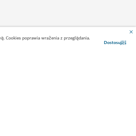
ą. Cookies poprawia wrażenia z przeglądania.
Dostosuj
Kontakt
Czat WhatsApp
ażdego smakosza