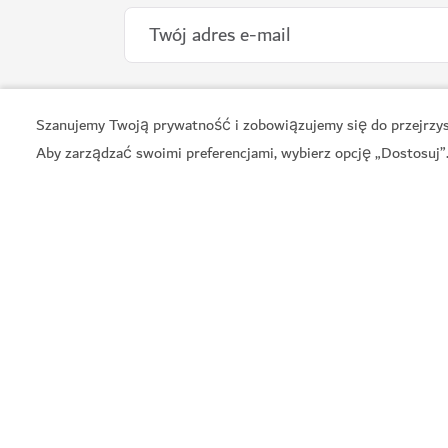
Szanujemy Twoją prywatność i zobowiązujemy się do przejrzyst
Aby zarządzać swoimi preferencjami, wybierz opcję „Dostosuj”
ZABYTKI I ATRAKCJE
City Walk
Pełen atrakcji ośrodek zakupowo-rozrywkowy
825
OPINIE