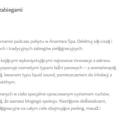
 zabiegami
mamie podczas pobytu w Anantara Spa. Delektuj się ciszą i
ch i tradycyjnych zabiegów pielęgnacyjnych.
 kojącymi wykorzystującymi najnowsze innowacje z zakresu
 dysponuje rozmaitymi typami łaźni parowych – z aromaterapią,
ą, basenem typu liquid sound, pomieszczeniem do inhalacji z
wietlnym.
ieranych w ciało specjalnie opracowanym systemem ruchów,
ą, że zaznasz błogiego spokoju. Następnie doświadczeni,
ęgnacyjne na całym ciele obejmujące peeling, masaż i