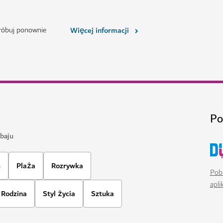
SPA
e
Dior Spa The Lana
s w One&Only One Za'abeel
Oaza odnowy w sercu Dubaju