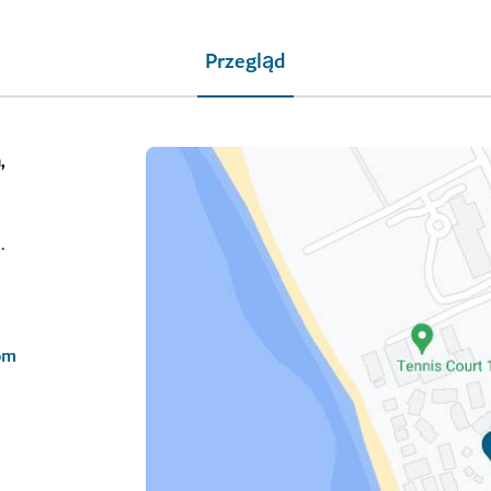
Przegląd
,
palm-dubai/spa
om