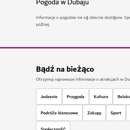
WELLNESS W DUBAJU
Longevity Hub by Clinique La Prairi
Trzypiętrowa przestrzeń poświęcona wellnes