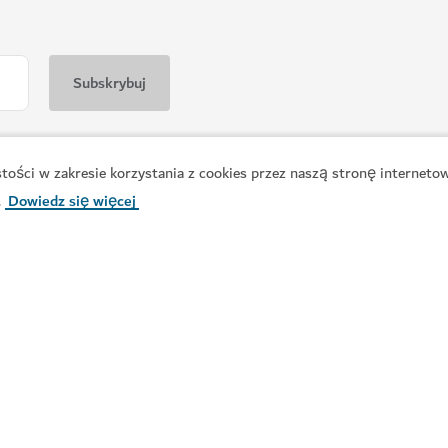
SPA
AWAKEN Wellness
ości w zakresie korzystania z cookies przez naszą stronę internetow
a całe ciało
Oddaj się nagradzanym zabiegom 
.
Dowiedz się więcej
205
OPINIE