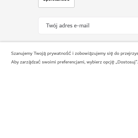
SPA
Spa InterContinental
Szanujemy Twoją prywatność i zobowiązujemy się do przejrzyst
Inspirowane arabską kulturą spa z zabiegami n
Aby zarządzać swoimi preferencjami, wybierz opcję „Dostosuj”
110
OPINIE
Powiązane tematy