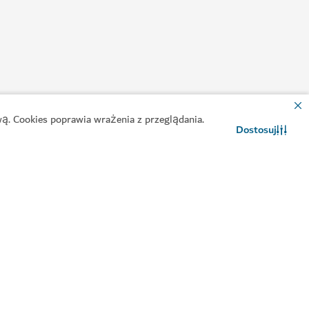
ą. Cookies poprawia wrażenia z przeglądania.
Dostosuj
w tej holistycznej oazie wellness
Kontakt
Czat WhatsApp