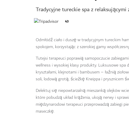
Tradycyjne tureckie spa z relaksującymi
43
Odmłódź ciało i duszę w tradycyjnym tureckim ham
spokojem, korzystając z szerokiej gamy współczesny
Tutejsi terapeuci poprawią samopoczucie zabiegami
wellness i wysokiej klasy produkty. Luksusowe spa
kryształami, klejnotami i bambusem – łaźnią ziołow
soli, lodową grotą, ścieżkę Kneippa i prysznicem ś
Delektuj się niepowtarzalną mieszanką olejków wc
które pobudzą układ krążenia, ukoją nerwy i sprawi
międzynarodowi terapeuci przeprowadzą zabiegi piel
maseczkę.