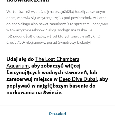
Warto również wybrać się na przejażdżkę łodzią ze szklanym
dnem, zabawić się w syrenę i zejść pod powierzchnię w klatce
do snorkelingu albo nawet zanurkować ze sprzętem i popływać
w towarzystwie rekinów. Sekcja zoologiczna zaskakuje
różnorodnością okazów, wśród których znajduje się „King
Croc”, 750-kilogramowy, ponad 5-metrowy krokodyl.
Udaj się do
The Lost Chambers
, aby zobaczyć więcej
Aquarium
fascynujących wodnych stworzeń, lub
zarezerwuj miejsce w
, aby
Deep Dive Dubai
popływać w najgłębszym basenie do
nurkowania na świecie.
Przegląd