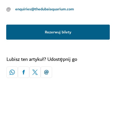
@
enquiries@thedubaiaquarium.com
Rezerwuj bilety
Lubisz ten artykuł? Udostępnij go