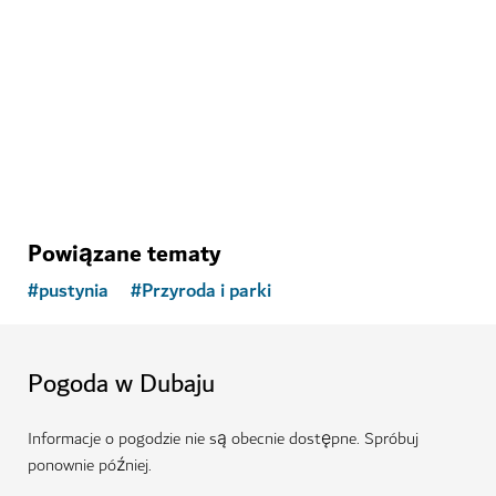
Zwiedź Hattę na dwóch kółkach i staw czoła górskim
trasom
51
OPINIE
Powiązane tematy
#
pustynia
#
Przyroda i parki
Pogoda w Dubaju
Informacje o pogodzie nie są obecnie dostępne. Spróbuj
ponownie później.