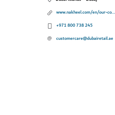
www.nakheel.com/en/our-communities/dubai-i
+971 800 738 245
@
customercare@dubairetail.ae