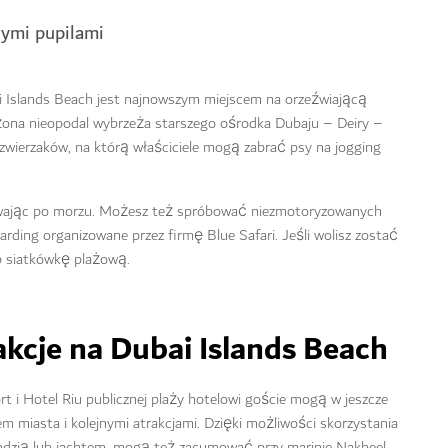
nymi pupilami
 Islands Beach jest najnowszym miejscem na orzeźwiającą
żona nieopodal wybrzeża starszego ośrodka Dubaju – Deiry –
 zwierzaków, na którą właściciele mogą zabrać psy na jogging
ywając po morzu. Możesz też spróbować niezmotoryzowanych
rding organizowane przez firmę Blue Safari. Jeśli wolisz zostać
ub siatkówkę plażową.
kcje na Dubai Islands Beach
 i Hotel Riu publicznej plaży hotelowi goście mogą w jeszcze
 miasta i kolejnymi atrakcjami. Dzięki możliwości skorzystania
łodzią lub jachtem, mogą też zacumować przy marinie Nakheel