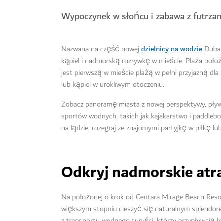
Wypoczynek w słońcu i zabawa z futrza
dzielnicy na wodzie
Nazwana na część nowej
Dubai
kąpiel i nadmorską rozrywkę w mieście. Plaża poło
jest pierwszą w mieście plażą w pełni przyjazną dla
lub kąpiel w urokliwym otoczeniu.
Zobacz panoramę miasta z nowej perspektywy, pł
sportów wodnych, takich jak kajakarstwo i paddleboa
na lądzie, rozegraj ze znajomymi partyjkę w piłkę l
Odkryj nadmorskie atra
Na położonej o krok od Centara Mirage Beach Resort
większym stopniu cieszyć się naturalnym splendorem
z transportu wodnego turyści, którzy przypływają 