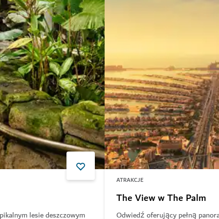
ATRAKCJE
The View w The Palm
opikalnym lesie deszczowym
Odwiedź oferujący pełną panor