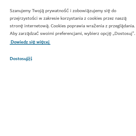
Szanujemy Twoją prywatność i zobowiązujemy się do
przejrzystości w zakresie korzystania z cookies przez naszą
stronę internetową. Cookies poprawia wrażenia z przeglądania.
Zarezerwuj teraz
Aby zarządzać swoimi preferencjami, wybierz opcję „Dostosuj”.
Dowiedz się więcej
Dostosuj
PARKI WODNE
Park wodny Jungle Bay
Idealne miejsce, gdzie dzieci mogą się wyszaleć w
wodzie