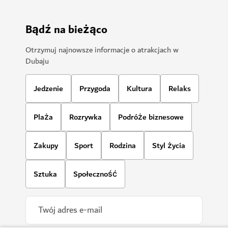
PARKI TEMATYCZNE
Real Madrid World
Odwiedź pierwszy na świecie piłkarski park
tematyczny