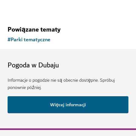
PARKI TEMATYCZNE
Motiongate Dubai
Doświadcz magii filmów w tym pełnym atrakcji parku
tematycznym
1,981
OPINIE