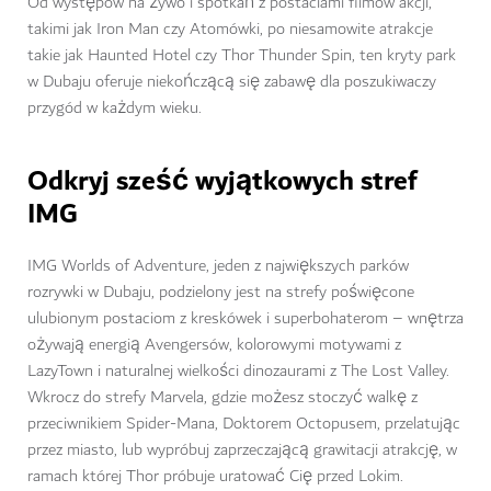
Od występów na żywo i spotkań z postaciami filmów akcji,
takimi jak Iron Man czy Atomówki, po niesamowite atrakcje
takie jak Haunted Hotel czy Thor Thunder Spin, ten kryty park
w Dubaju oferuje niekończącą się zabawę dla poszukiwaczy
przygód w każdym wieku.
Odkryj sześć wyjątkowych stref
IMG
IMG Worlds of Adventure, jeden z największych parków
rozrywki w Dubaju, podzielony jest na strefy poświęcone
ulubionym postaciom z kreskówek i superbohaterom – wnętrza
ożywają energią Avengersów, kolorowymi motywami z
LazyTown i naturalnej wielkości dinozaurami z The Lost Valley.
Wkrocz do strefy Marvela, gdzie możesz stoczyć walkę z
przeciwnikiem Spider-Mana, Doktorem Octopusem, przelatując
przez miasto, lub wypróbuj zaprzeczającą grawitacji atrakcję, w
ramach której Thor próbuje uratować Cię przed Lokim.