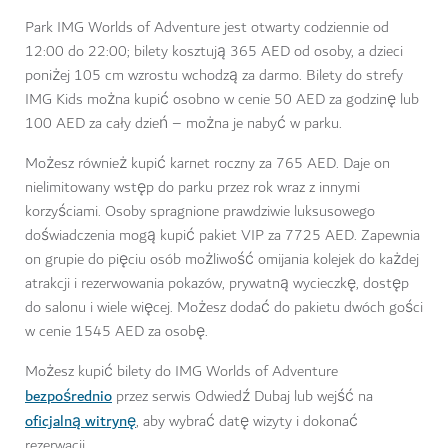
Park IMG Worlds of Adventure jest otwarty codziennie od
12:00 do 22:00; bilety kosztują 365 AED od osoby, a dzieci
poniżej 105 cm wzrostu wchodzą za darmo. Bilety do strefy
IMG Kids można kupić osobno w cenie 50 AED za godzinę lub
100 AED za cały dzień – można je nabyć w parku.
Możesz również kupić karnet roczny za 765 AED. Daje on
nielimitowany wstęp do parku przez rok wraz z innymi
korzyściami. Osoby spragnione prawdziwie luksusowego
doświadczenia mogą kupić pakiet VIP za 7725 AED. Zapewnia
on grupie do pięciu osób możliwość omijania kolejek do każdej
atrakcji i rezerwowania pokazów, prywatną wycieczkę, dostęp
do salonu i wiele więcej. Możesz dodać do pakietu dwóch gości
w cenie 1545 AED za osobę.
Możesz kupić bilety do IMG Worlds of Adventure
bezpośrednio
przez serwis Odwiedź Dubaj lub wejść na
oficjalną witrynę
, aby wybrać datę wizyty i dokonać
rezerwacji.