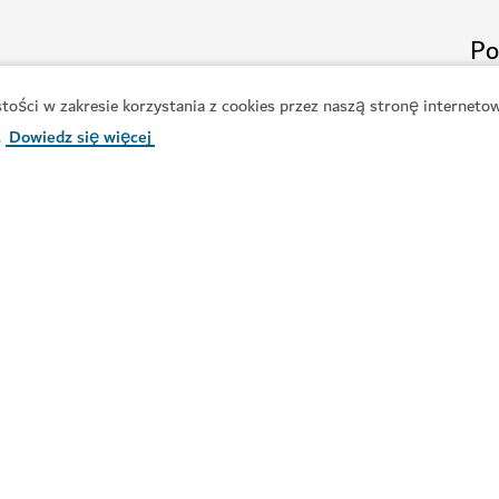
Po
baju
ości w zakresie korzystania z cookies przez naszą stronę internetow
.
Dowiedz się więcej
s
Plaża
Rozrywka
Pobi
apl
Rodzina
Styl życia
Sztuka