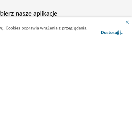
bierz nasze aplikacje
ą. Cookies poprawia wrażenia z przeglądania.
Dostosuj
Kontakt
Czat WhatsApp
erz
Pobierz Kalendarz
ikację Odwiedź Dubaj
serwisu Odwiedź Dubaj