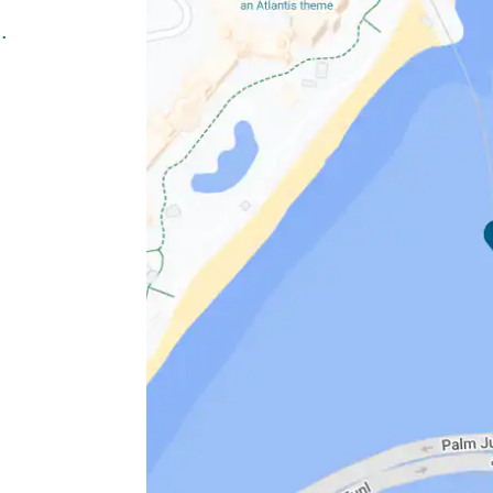
pment-palm-jumeirah.html