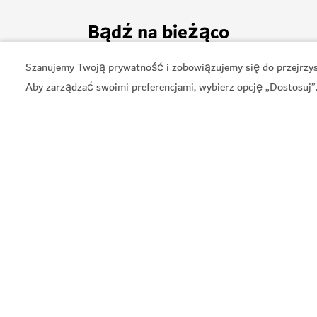
Bądź na bieżąco
Otrzymuj najnowsze informacje o atrakcjach w Du
Szanujemy Twoją prywatność i zobowiązujemy się do przejrzyst
Aby zarządzać swoimi preferencjami, wybierz opcję „Dostosuj”
Jedzenie
Przygoda
Kultura
Relak
Podróże biznesowe
Zakupy
Sport
Społeczność