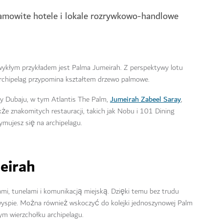
amowite hotele i lokale rozrywkowo-handlowe
zwykłym przykładem jest Palma Jumeirah. Z perspektywy lotu
archipelag przypomina kształtem drzewo palmowe.
Jumeirah Zabeel Saray
ty Dubaju, w tym Atlantis The Palm,
,
kże znakomitych restauracji, takich jak Nobu i 101 Dining
ymujesz się na archipelagu.
eirah
ami, tunelami i komunikacją miejską. Dzięki temu bez trudu
 na wyspie. Można również wskoczyć do kolejki jednoszynowej Palm
ym wierzchołku archipelagu.