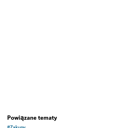
ZAKUPY
Waterfront Market
Obowiązkowy punkt na liście każdego smakosza
129
OPINIE
Powiązane tematy
#
Zakupy