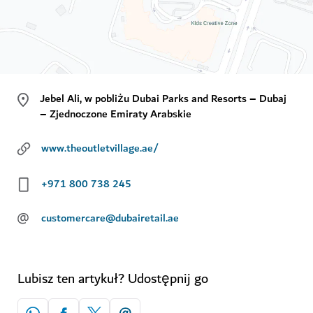
Jebel Ali, w pobliżu Dubai Parks and Resorts – Dubaj
– Zjednoczone Emiraty Arabskie
www.theoutletvillage.ae/
+971 800 738 245
@
customercare@dubairetail.ae
Lubisz ten artykuł? Udostępnij go