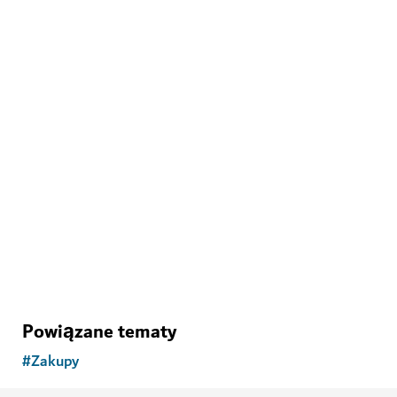
ZAKUPY
Targ Ripe
Odwiedź targ pod gołym niebem z ekologicznymi
produktami i rękodziełem
98
OPINIE
Powiązane tematy
#
Zakupy