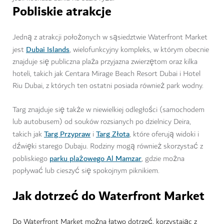
Pobliskie atrakcje
Jedną z atrakcji położonych w sąsiedztwie Waterfront Market
Dubai Islands
jest
, wielofunkcyjny kompleks, w którym obecnie
znajduje się publiczna plaża przyjazna zwierzętom oraz kilka
hoteli, takich jak Centara Mirage Beach Resort Dubai i Hotel
Riu Dubai, z których ten ostatni posiada również park wodny.
Targ znajduje się także w niewielkiej odległości (samochodem
lub autobusem) od souków rozsianych po dzielnicy Deira,
Targ Przypraw
Targ Złota
takich jak
i
, które oferują widoki i
dźwięki starego Dubaju. Rodziny mogą również skorzystać z
parku plażowego Al Mamzar
pobliskiego
, gdzie można
popływać lub cieszyć się spokojnym piknikiem.
Jak dotrzeć do Waterfront Market
Do Waterfront Market można łatwo dotrzeć, korzystając z