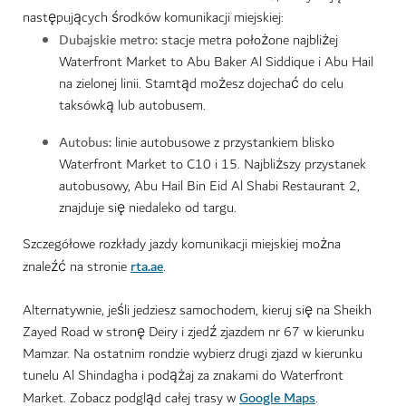
następujących środków komunikacji miejskiej:
Dubajskie metro:
stacje metra położone najbliżej
Waterfront Market to Abu Baker Al Siddique i Abu Hail
na zielonej linii. Stamtąd możesz dojechać do celu
taksówką lub autobusem.
Autobus:
linie autobusowe z przystankiem blisko
Waterfront Market to C10 i 15. Najbliższy przystanek
autobusowy, Abu Hail Bin Eid Al Shabi Restaurant 2,
znajduje się niedaleko od targu.
Szczegółowe rozkłady jazdy komunikacji miejskiej można
rta.ae
znaleźć na stronie
.
Alternatywnie, jeśli jedziesz samochodem, kieruj się na Sheikh
Zayed Road w stronę Deiry i zjedź zjazdem nr 67 w kierunku
Mamzar. Na ostatnim rondzie wybierz drugi zjazd w kierunku
tunelu Al Shindagha i podążaj za znakami do Waterfront
Google Maps
Market. Zobacz podgląd całej trasy w
.