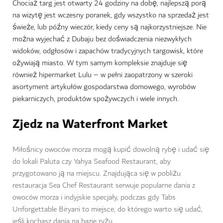
Chociaż targ jest otwarty 24 godziny na dobę, najlepszą porą
na wizytę jest wczesny poranek, gdy wszystko na sprzedaż jest
świeże, lub późny wieczór, kiedy ceny są najkorzystniejsze. Nie
można wyjechać z Dubaju bez doświadczenia niezwykłych
widoków, odgłosów i zapachów tradycyjnych targowisk, które
ożywiają miasto.
W tym samym kompleksie znajduje się
również hipermarket Lulu – w pełni zaopatrzony w szeroki
asortyment artykułów gospodarstwa domowego, wyrobów
piekarniczych, produktów spożywczych i wiele innych.
Zjedz na Waterfront Market
Miłośnicy owoców morza mogą kupić dowolną rybę i udać się
do lokali Paluta czy Yahya Seafood Restaurant, aby
przygotowano ją na miejscu. Znajdująca się w pobliżu
restauracja Sea Chef Restaurant serwuje popularne dania z
owoców morza i indyjskie specjały, podczas gdy Tabs
Unforgettable Biryani to miejsce, do którego warto się udać,
jeśli kochasz dania na bazie ryżu.