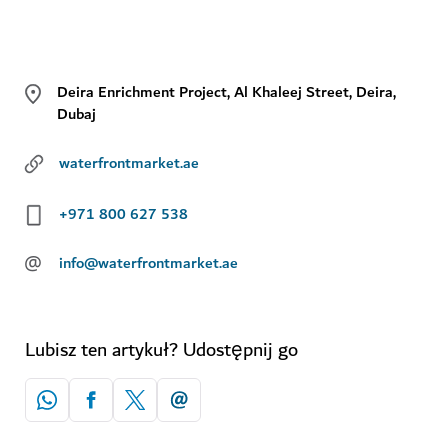
Deira Enrichment Project, Al Khaleej Street, Deira,
Dubaj
waterfrontmarket.ae
+971 800 627 538
@
info@waterfrontmarket.ae
Lubisz ten artykuł? Udostępnij go