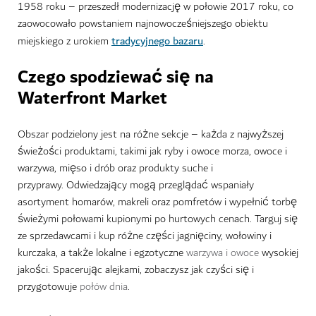
1958 roku – przeszedł modernizację w połowie 2017 roku, co
zaowocowało powstaniem najnowocześniejszego obiektu
tradycyjnego bazaru
miejskiego z urokiem
.
Czego spodziewać się na
Waterfront Market
Obszar podzielony jest na różne sekcje – każda z najwyższej
świeżości produktami, takimi jak ryby i owoce morza, owoce i
warzywa, mięso i drób oraz produkty suche i
przyprawy.
Odwiedzający mogą przeglądać wspaniały
asortyment homarów, makreli oraz pomfretów i wypełnić torbę
świeżymi połowami kupionymi po hurtowych cenach. Targuj się
ze sprzedawcami i kup różne części jagnięciny, wołowiny i
kurczaka, a także lokalne i egzotyczne
warzywa i owoce
wysokiej
jakości.
Spacerując alejkami, zobaczysz jak czyści się i
przygotowuje
połów dnia
.