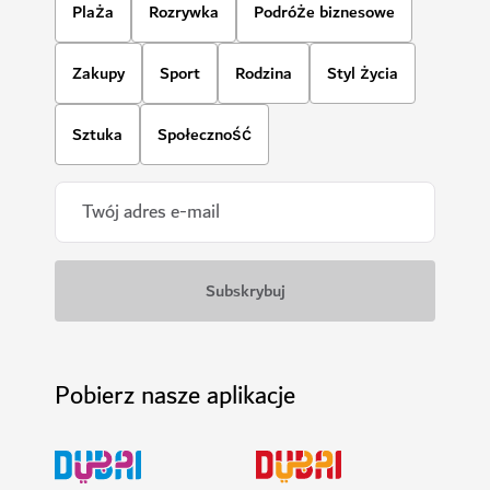
Podziwiaj pokazy świetlne i wspaniałe zachody słońca
w dzielnicy Dubai Festival City
928
OPINIE