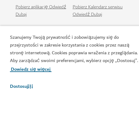
ZAKUPY
Targ Ripe
Odwiedź targ pod gołym niebem z ekologicznymi
produktami i rękodziełem
Szanujemy Twoją prywatność i zobowiązujemy się do
98
OPINIE
przejrzystości w zakresie korzystania z cookies przez naszą
stronę internetową. Cookies poprawia wrażenia z przeglądania.
Aby zarządzać swoimi preferencjami, wybierz opcję „Dostosuj”.
Dowiedz się więcej
Dostosuj