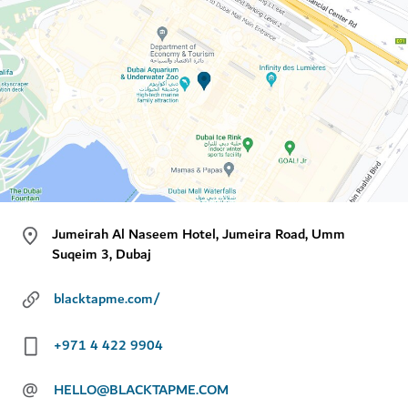
Jumeirah Al Naseem Hotel, Jumeira Road, Umm
Suqeim 3, Dubaj
blacktapme.com/
+971 4 422 9904
@
HELLO@BLACKTAPME.COM