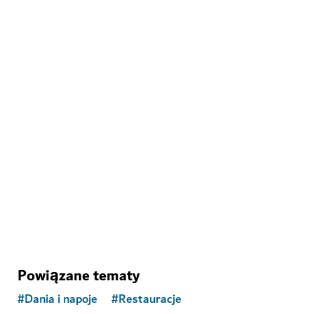
ROZRYWKA
House of Hype
Poczuj prawdziwy szał w immersyjnej krainie czarów
71
OPINIE
Powiązane tematy
#
Dania i napoje
#
Restauracje