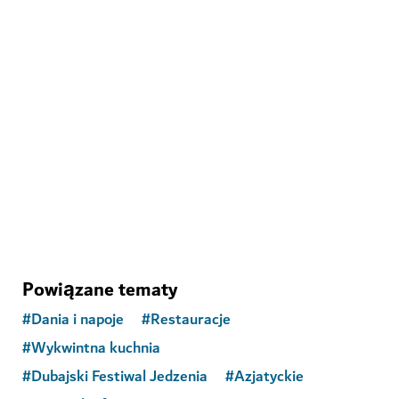
ZABYTKI I ATRAKCJE
Ski Dubai
Baw się na śniegu i zjeżdżaj na nartach w Dubaju
11,109
OPINIE
Powiązane tematy
#
Dania i napoje
#
Restauracje
#
Wykwintna kuchnia
#
Dubajski Festiwal Jedzenia
#
Azjatyckie