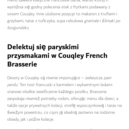
Menu zawiera klasyczne francuskie dania, wśród których
wyróżnia się godny polecenia stek z frytkami podawany z
sosem Couqley. Inne ulubione pozycje to makaron z truflami i
grzybami, tatar z tuńczyka, zupa cebulowa
gratinée
i
ślimaki po
burgundzku
.
Delektuj się paryskimi
przysmakami w Couqley French
Brasserie
Desery w Couqley są równie imponujące – zwłaszcza
pain
perdu
. Ten tost francuski z karmelem i wykwintnym lodami
stanowi słodkie zwieńczenie każdego posiłku. Brasserie
zaspokaja również potrzeby rodzin, oferując menu dla dzieci, a
także opcje prywatnych kolacji, strefę wypoczynkową i taras na
świeżym powietrzu, co czyni ją idealną zarówno na rodzinne
obiady, jak i późne kolacje.