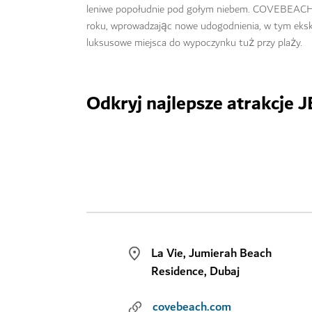
leniwe popołudnie pod gołym niebem. COVEBEACH pl
roku, wprowadzając nowe udogodnienia, w tym ekskl
luksusowe miejsca do wypoczynku tuż przy plaży.
Odkryj najlepsze atrakcje J
La Vie, Jumierah Beach
Residence, Dubaj
covebeach.com