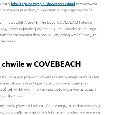
lokalizacji na wyspie Bluewaters Island
iejszej
zaowocowała
c to miejsce prawdziwym klejnotem dubajskiego wybrzeża.
dokami na Zatokę Arabską i Ain Dubai COVEBEACH oferuje
okoją nawet najbardziej wybredne gusta. Niezależnie od tego,
itym śródziemnomorskim posiłku, czy pełnej wrażeń nocy, to
zekiwania.
e chwile w COVEBEACH
tauracja pod przewodnictwem utalentowanego szefa kuchni
akami, jak
burrata di Puglia
, tatar z wołowiny wagyu czy
ować się wyjątkowymi rolkami przygotowywanymi na oczach
empurą z kraba.
lnej strefy pływania i relaksu. Goście mogą tu rozkoszować się
ypoczywając na wygodnych leżakach – to idealne miejsce na