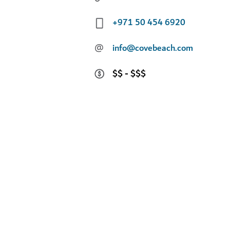
+971 50 454 6920
@
info@covebeach.com
$$ - $$$