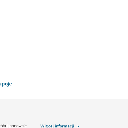
Spróbuj mniej znanych dubajski
$$$$
1,055
OPINIE
apoje
próbuj ponownie
Więcej informacji