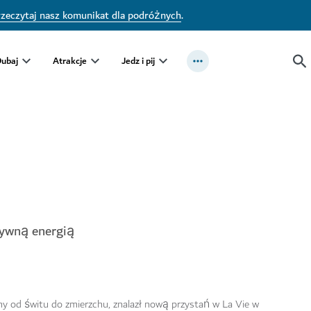
zeczytaj nasz komunikat dla podróżnych
.
Dubaj
Atrakcje
Jedz i pij
tywną energią
 od świtu do zmierzchu, znalazł nową przystań w La Vie w