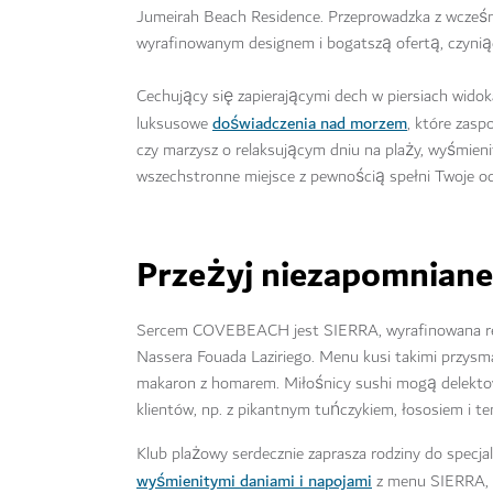
Jumeirah Beach Residence. Przeprowadzka z wcześn
wyrafinowanym designem i bogatszą ofertą, czynią
Cechujący się zapierającymi dech w piersiach wi
doświadczenia nad morzem
luksusowe
, które zasp
czy marzysz o relaksującym dniu na plaży, wyśmien
wszechstronne miejsce z pewnością spełni Twoje oc
Przeżyj niezapomnian
Sercem COVEBEACH jest SIERRA, wyrafinowana res
Nassera Fouada Laziriego. Menu kusi takimi przysm
makaron z homarem. Miłośnicy sushi mogą delekt
klientów, np. z pikantnym tuńczykiem, łososiem i t
Klub plażowy serdecznie zaprasza rodziny do specja
wyśmienitymi daniami i napojami
z menu SIERRA, w