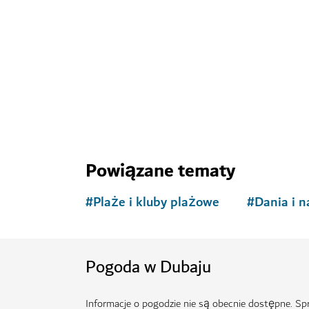
Brytyjski urok i luksus na Palmie Jumeirah
8,962
OPINIE
Powiązane tematy
#
Plaże i kluby plażowe
#
Dania i n
Pogoda w Dubaju
Informacje o pogodzie nie są obecnie dostępne. S