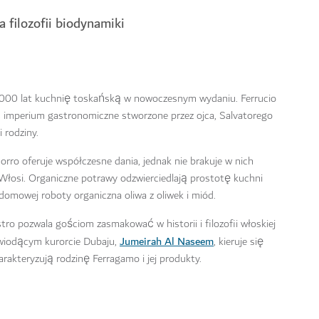
 filozofii biodynamiki
1000 lat kuchnię toskańską w nowoczesnym wydaniu. Ferrucio
 imperium gastronomiczne stworzone przez ojca, Salvatorego
 rodziny.
Borro oferuje współczesne dania, jednak nie brakuje w nich
łosi. Organiczne potrawy odzwierciedlają prostotę kuchni
mowej roboty organiczna oliwa z oliwek i miód.
stro pozwala gościom zasmakować w historii i filozofii włoskiej
Jumeirah Al Naseem
 wiodącym kurorcie Dubaju,
, kieruje się
rakteryzują rodzinę Ferragamo i jej produkty.