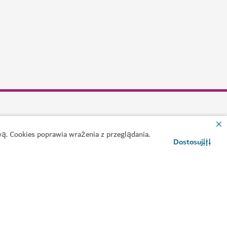
ą. Cookies poprawia wrażenia z przeglądania.
Dostosuj
Kontakt
Czat WhatsApp
#
Przewodnik Michelin