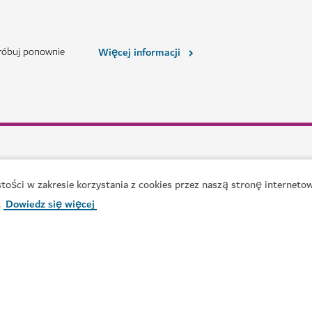
ości w zakresie korzystania z cookies przez naszą stronę internetow
.
Dowiedz się więcej
nych szefów kuchni
#
Włoskie