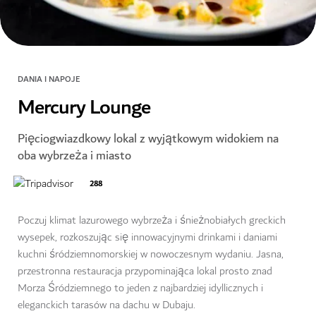
DANIA I NAPOJE
Mercury Lounge
Pięciogwiazdkowy lokal z wyjątkowym widokiem na
oba wybrzeża i miasto
288
Poczuj klimat lazurowego wybrzeża i śnieżnobiałych greckich
wysepek, rozkoszując się innowacyjnymi drinkami i daniami
kuchni śródziemnomorskiej w nowoczesnym wydaniu. Jasna,
przestronna restauracja przypominająca lokal prosto znad
Morza Śródziemnego to jeden z najbardziej idyllicznych i
eleganckich tarasów na dachu w Dubaju.