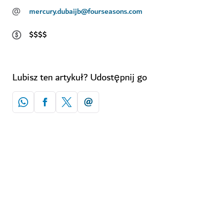
@
mercury.dubaijb@fourseasons.com
$$$$
Lubisz ten artykuł? Udostępnij go