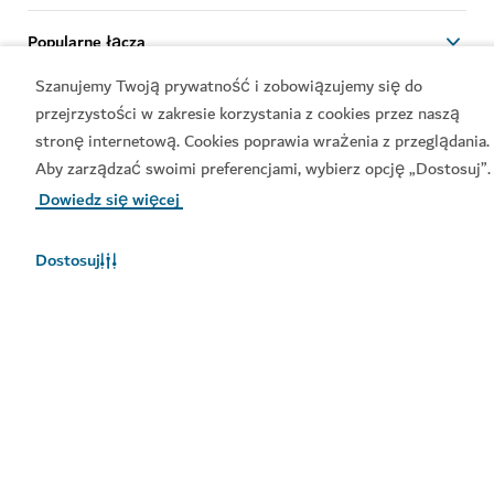
Popularne łącza
Szanujemy Twoją prywatność i zobowiązujemy się do
Przydatne informacje
przejrzystości w zakresie korzystania z cookies przez naszą
stronę internetową. Cookies poprawia wrażenia z przeglądania.
Powiązane witryny
Aby zarządzać swoimi preferencjami, wybierz opcję „Dostosuj”.
Dowiedz się więcej
Regulamin użytkowania
Zasady ochrony prywatności
Dostosuj
Oświadczenie dotyczące
plików cookie
Mapa witryny
Copyright © 2025. Witryna jest prowadzona przez
Departament Gospodarki i Turystyki.
Ostatnia aktualizacja witryny [08/08/2026]
Ten serwis jest chroniony przez reCAPTCHA. Obowiązują
Polityka prywatności
i
Warunki korzystania
z usług Google.