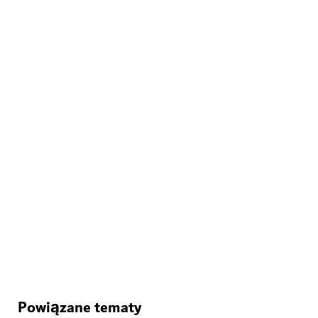
ROZRYWKA
House of Hype
Poczuj prawdziwy szał w immersyjnej krainie czarów
71
OPINIE
Powiązane tematy