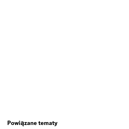
ROZRYWKA
House of Hype
Poczuj prawdziwy szał w immersyjnej krainie czarów
71
OPINIE
Powiązane tematy