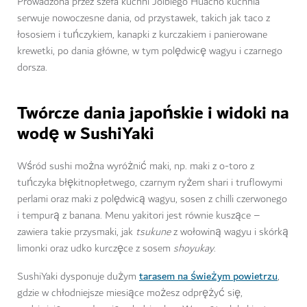
Prowadzona przez szefa kuchni Jolbiego Huacho kuchnia
serwuje nowoczesne dania, od przystawek, takich jak taco z
łososiem i tuńczykiem, kanapki z kurczakiem i panierowane
krewetki, po dania główne, w tym polędwicę wagyu i czarnego
dorsza.
Twórcze dania japońskie i widoki na
wodę w SushiYaki
Wśród sushi można wyróżnić maki, np. maki z o-toro z
tuńczyka błękitnopłetwego, czarnym ryżem shari i truflowymi
perlami oraz maki z polędwicą wagyu, sosen z chilli czerwonego
i tempurą z banana. Menu yakitori jest równie kuszące –
zawiera takie przysmaki, jak
tsukune
z wołowiną wagyu i skórką
limonki oraz udko kurczęce z sosem
shoyukay
.
tarasem na świeżym powietrzu
SushiYaki dysponuje dużym
,
gdzie w chłodniejsze miesiące możesz odprężyć się,