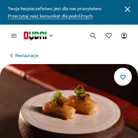
Twoje bezpieczeństwo jest dla nas priorytetem.
Przeczytaj nasz komunikat dla podróżnych
.
Restauracje