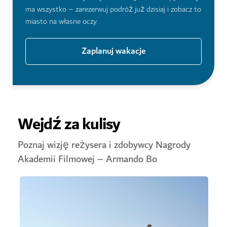
Odkryj więcej
ma wszystko – zarezerwuj podróż już dzisiaj i zobacz to
miasto na własne oczy.
Targ Przypraw
Zaplanuj wakacje
Muzeum Przyszłości
Wejdź za kulisy
Poznaj wizję reżysera i zdobywcy Nagrody
Platinum Heritage
Akademii Filmowej – Armando Bo
At The Top, Burdż Chalifa