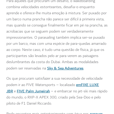
Para aqueles que procuram um desafio, o wakeboarding
combina velocidades estonteantes, desafia-o enquanto
aprende e oferece-lhe muita emoção à mistura. Ser puxado por
um barco numa prancha não parece ser difícil à primeira vista,
mas quando se consegue finalmente ficar em pé na prancha, as
acrobacias que se seguem podem ser verdadeiramente
impressionantes. O parasailing também implica ser-se puxado
por um barco, mas com uma espécie de para-quedas amarrado
ao corpo. Neste caso, é tudo uma questão de física, já que os
participantes são levados pelo ar para verem as paisagens
deslumbrantes da costa do Dubai. Ambas as modalidades
Sky & Sea Adventures
podem ser reservadas na
.
Os que procuram satisfazer a sua necessidade de velocidade
emFIXE LUXE
podem ir ao FIVE Watersports – localizado
JBR
FIVE Palm Jumeirah
e
– e embarcar no jet-ski mais rápido
do mundo, o RXP-X APEX 300, criado pela Sea-Doo e pelo
piloto de F1 Daniel Riccardo.
parques
Pode encontrar mais entretenimento com água nos