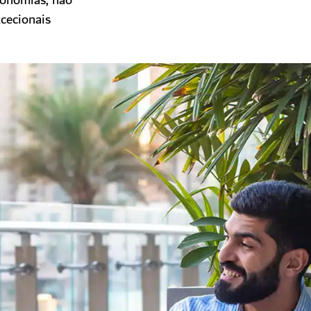
ronomias, não
xcecionais