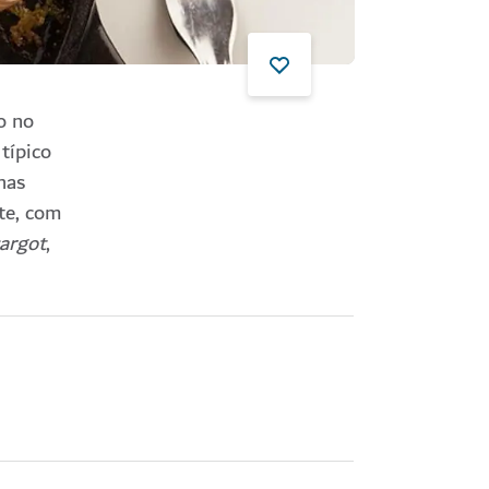
o no
típico
has
nte, com
argot
,