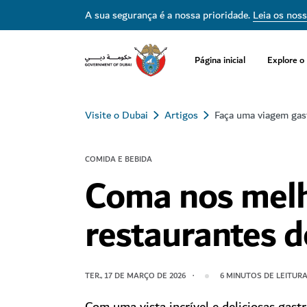
A sua segurança é a nossa prioridade.
Leia os nos
Página inicial
Explore o
Visite o Dubai
Artigos
Faça uma viagem gas
COMIDA E BEBIDA
Coma nos mel
restaurantes 
TER., 17 DE MARÇO DE 2026
6
MINUTOS DE LEITUR