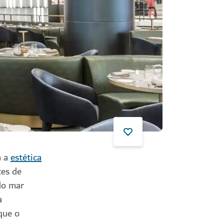
a a
estética
tes de
 do mar
a
que o