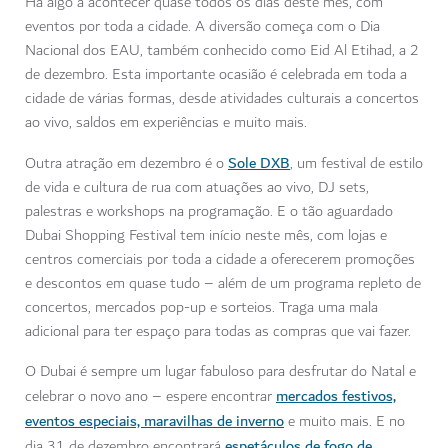
Há algo a acontecer quase todos os dias deste mês, com
eventos por toda a cidade. A diversão começa com o Dia
Nacional dos EAU, também conhecido como Eid Al Etihad, a 2
de dezembro. Esta importante ocasião é celebrada em toda a
cidade de várias formas, desde atividades culturais a concertos
ao vivo, saldos em experiências e muito mais.
Sole DXB
Outra atração em dezembro é o
, um festival de estilo
de vida e cultura de rua com atuações ao vivo, DJ sets,
palestras e workshops na programação. E o tão aguardado
Dubai Shopping Festival tem início neste mês, com lojas e
centros comerciais por toda a cidade a oferecerem promoções
e descontos em quase tudo – além de um programa repleto de
concertos, mercados pop-up e sorteios. Traga uma mala
adicional para ter espaço para todas as compras que vai fazer.
O Dubai é sempre um lugar fabuloso para desfrutar do Natal e
mercados festivos,
celebrar o novo ano – espere encontrar
eventos especiais, maravilhas de inverno
e muito mais. E no
espetáculos de fogo de
dia 31 de dezembro encontrará