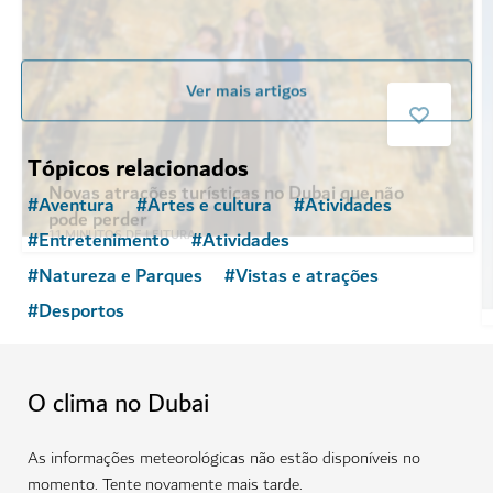
11
MINUTOS DE LEITURA
Ver mais artigos
Tópicos relacionados
#
Aventura
#
Artes e cultura
#
Atividades
#
Entretenimento
#
Atividades
#
Natureza e Parques
#
Vistas e atrações
#
Desportos
O clima no Dubai
As informações meteorológicas não estão disponíveis no