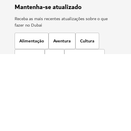
Mantenha-se atualizado
Receba as mais recentes atualizações sobre o que
fazer no Dubai
Alimentação
Aventura
Cultura
Relaxation
Praia
Entretenimento
Viagem de negócios
Compras
Desportos
Família
Estilo de vida
Artes
Comunidade