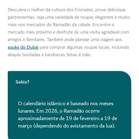
Descubra o melhor da cultura dos Emirados, prove deliciosas
gastronomias, veja uma variedade de roupas elegantes e muito
mais nos mercados do Ramadão da cidade. Encontre o
mercado mais próximo e desfrute de uma visita agradável com
amigos e familiares. Também pode planear uma viagem aos
souks do Dubai
para comprar algumas roupas locais, incluindo
abayas bordadas e kandooras feitas à mão.
Sabia?
O calendário islâmico é baseado nos meses
lunares. Em 2026, o Ramadão ocorre
aproximadamente de 19 de fevereiro a 19 de
março (dependendo do avistamento da lua).