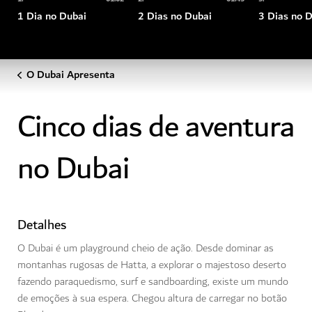
1 Dia no Dubai
2 Dias no Dubai
3 Dias no 
O Dubai Apresenta
Cinco dias de aventura
no Dubai
Detalhes
O Dubai é um playground cheio de ação. Desde dominar as
montanhas rugosas de Hatta, a explorar o majestoso deserto
fazendo paraquedismo, surf e sandboarding, existe um mundo
de emoções à sua espera. Chegou altura de carregar no botão