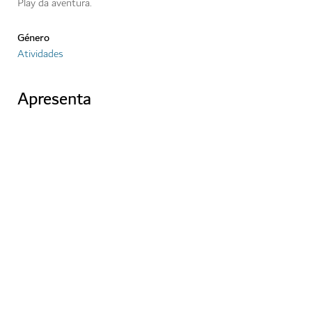
Play da aventura.
Género
Atividades
Apresenta
Hatta
Skydive Dubai
Mergulho
Profundo
XLine Dubai
Marina