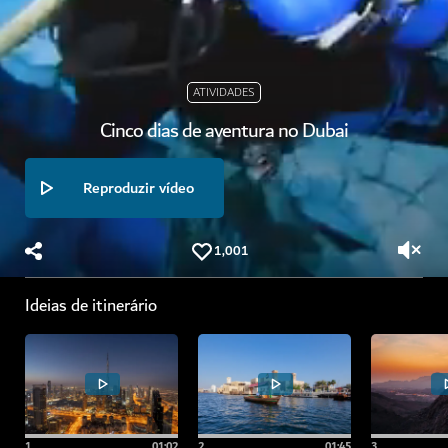
ATIVIDADES
Cinco dias de aventura no Dubai
Reproduzir vídeo
1,001
Ideias de itinerário
1
.
01:02
2
.
01:45
3
.