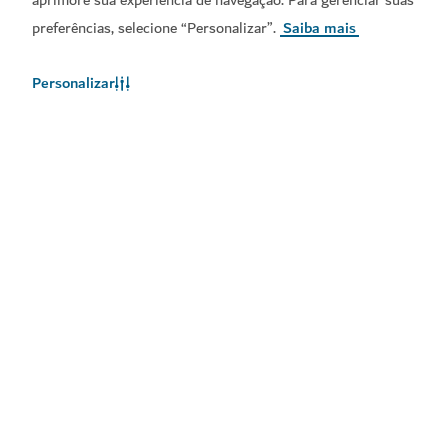
preferências, selecione “Personalizar”.
Saiba mais
Personalizar
Descarregue as nossas aplicações
Obtenha a App Visit
Obtenha o Calendário do
Dubai
Visit Dubai
Links populares