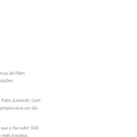
arcos de Palm
 opções
m Palm Jumeirah. Com
, proporciona um dia
 que o faz subir 300
 mais luxuosa,