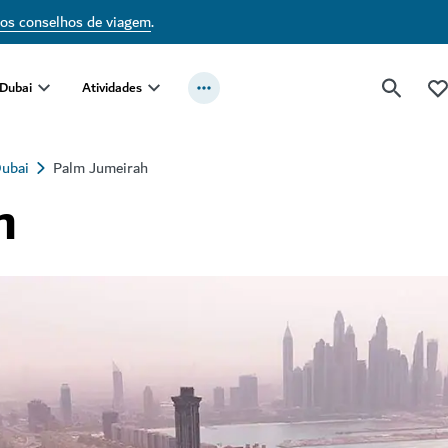
sos conselhos de viagem
.
 Dubai
Atividades
Dubai
Palm Jumeirah
h