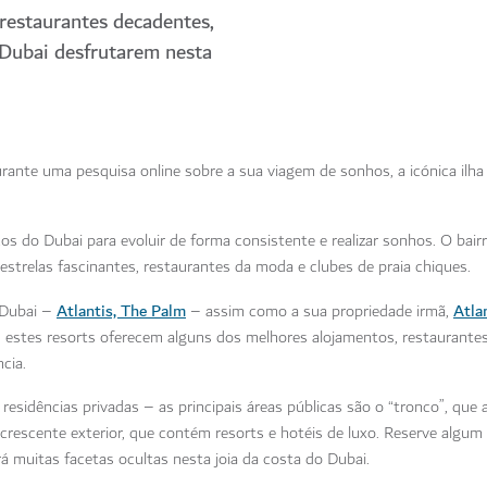
 restaurantes decadentes,
 Dubai desfrutarem nesta
rante uma pesquisa online sobre a sua viagem de sonhos, a icónica ilh
os do Dubai para evoluir de forma consistente e realizar sonhos. O bair
 estrelas fascinantes, restaurantes da moda e clubes de praia chiques.
Atlantis, The Palm
Atla
 Dubai –
– assim como a sua propriedade irmã,
 estes resorts oferecem alguns dos melhores alojamentos, restaurantes
cia.
esidências privadas – as principais áreas públicas são o “tronco”, que 
 o crescente exterior, que contém resorts e hotéis de luxo. Reserve algu
rá muitas facetas ocultas nesta joia da costa do Dubai.