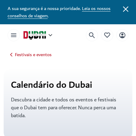
Calendário de Eventos do Dubai - Eventos e Concertos no Dubai | Visit
A sua segurança é a nossa prioridade.
Leia os nossos
conselhos de viagem
.
Festivais e eventos
Calendário do Dubai
Descubra a cidade e todos os eventos e festivais
que o Dubai tem para oferecer. Nunca perca uma
batida.