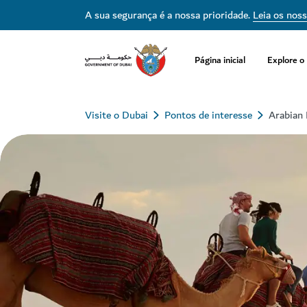
A sua segurança é a nossa prioridade.
Leia os nos
Página inicial
Explore o
Visite o Dubai
Pontos de interesse
Arabian 