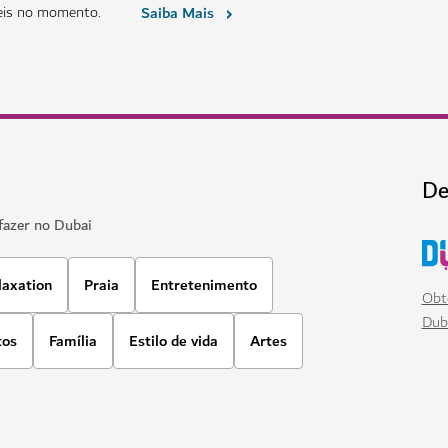
eis no momento.
Saiba Mais
De
fazer no Dubai
laxation
Praia
Entretenimento
Obt
Dub
tos
Família
Estilo de vida
Artes