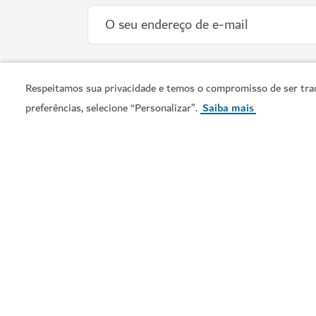
Respeitamos sua privacidade e temos o compromisso de ser tran
preferências, selecione “Personalizar”.
Saiba mais
Visit Dubai é o guia turístico oficial de Dubai. Desde os
marcos icónicos da cidade até aos bairros vibrantes, loja
de classe mundial e experiências culturais ricas, descubr
tudo o que precisa saber e planeie a sua viagem agora.