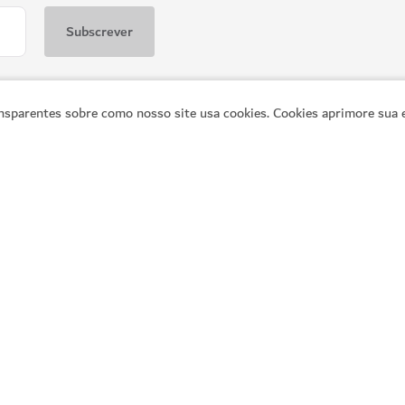
sparentes sobre como nosso site usa cookies. Cookies aprimore sua e
Links populares
In
Explore o Dubai
Pl
Atividades
Gu
s
a
A decorrer
C
Artigos
Pe
Pontos de interesse
C