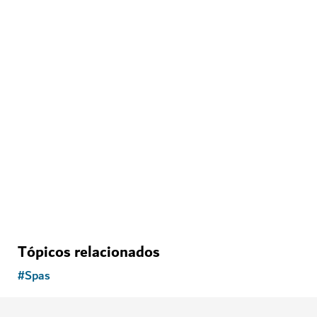
SPAS
Anantara Spa
Um tradicional spa turco com terapias relaxantes
43
COMENTÁRIOS
Tópicos relacionados
#
Spas