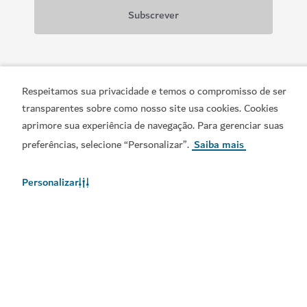
Descarregue as nossas aplicações
Respeitamos sua privacidade e temos o compromisso de ser
transparentes sobre como nosso site usa cookies. Cookies
aprimore sua experiência de navegação. Para gerenciar suas
preferências, selecione “Personalizar”.
Saiba mais
Obtenha a App Visit
Obtenha o Calendário do
Dubai
Visit Dubai
Personalizar