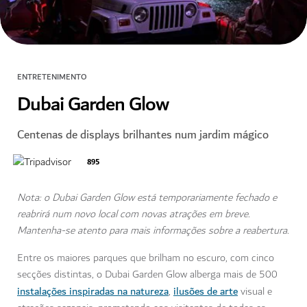
ENTRETENIMENTO
Dubai Garden Glow
Centenas de displays brilhantes num jardim mágico
895
Nota: o Dubai Garden Glow está temporariamente fechado e
reabrirá num novo local com novas atrações em breve.
Mantenha-se atento para mais informações sobre a reabertura.
Entre os maiores parques que brilham no escuro, com cinco
secções distintas, o Dubai Garden Glow alberga mais de 500
instalações inspiradas na natureza
ilusões de arte
,
visual e