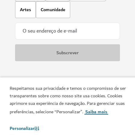
Artes
Comunidade
Descarregue as nossas aplicações
Respeitamos sua privacidade e temos o compromisso de ser
transparentes sobre como nosso site usa cookies. Cookies
aprimore sua experiência de navegação. Para gerenciar suas
preferências, selecione “Personalizar”.
Saiba mais
Obtenha a App Visit
Obtenha o Calendário do
Dubai
Visit Dubai
Personalizar