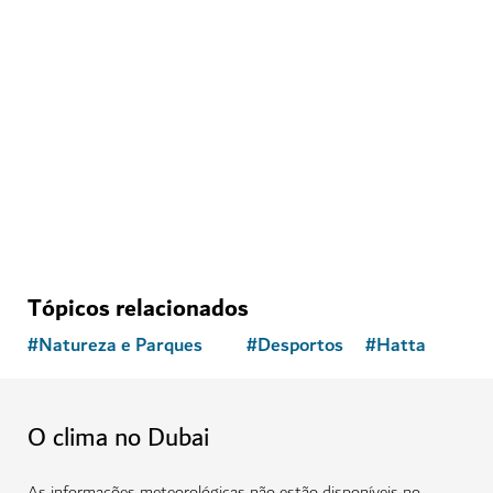
Tópicos relacionados
#
Natureza e Parques
#
Desportos
#
Hatta
O clima no Dubai
As informações meteorológicas não estão disponíveis no