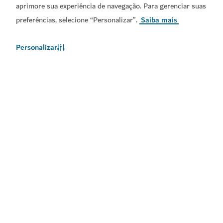
aprimore sua experiência de navegação. Para gerenciar suas
Obtenha a App Visit
Obtenha o Calendário do
preferências, selecione “Personalizar”.
Saiba mais
Dubai
Visit Dubai
Personalizar
Links populares
Informações úteis
Sites relacionados