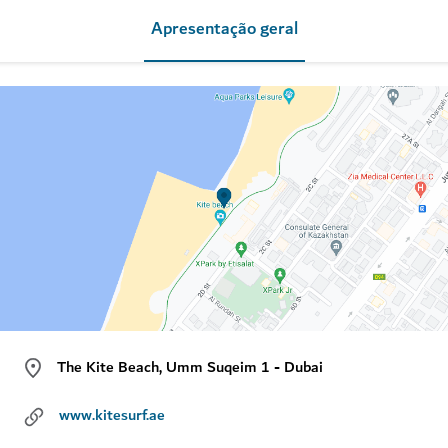
Apresentação geral
The Kite Beach, Umm Suqeim 1 - Dubai
www.kitesurf.ae