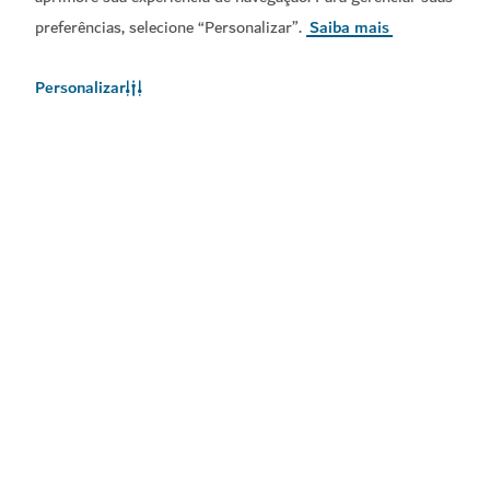
preferências, selecione “Personalizar”.
Saiba mais
Personalizar
Links populares
Informações úteis
Sites relacionados
Termos de utilização
Política de Privacidade
Aviso de Cookies
Mapa do site
Copyright © 2026. Este site é mantido pelo Departamento
de Economia e Turismo do Dubai.