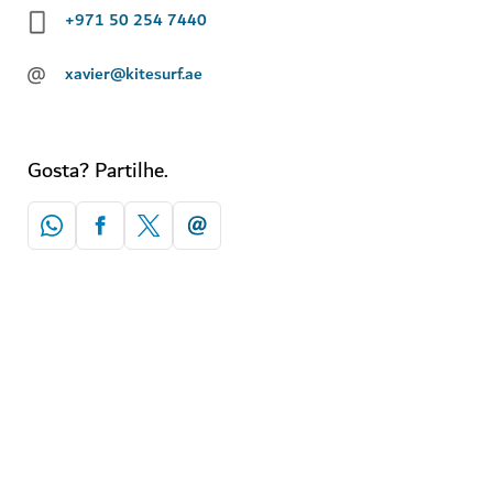
+971 50 254 7440
@
xavier@kitesurf.ae
Gosta? Partilhe.