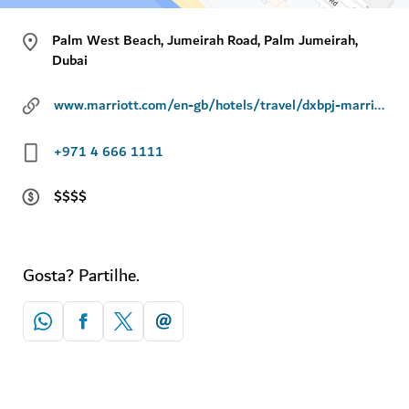
Palm West Beach, Jumeirah Road, Palm Jumeirah,
Dubai
www.marriott.com/en-gb/hotels/travel/dxbpj-marriott-resort-palm-jumeirah-dubai/
+971 4 666 1111
$$$$
Gosta? Partilhe.