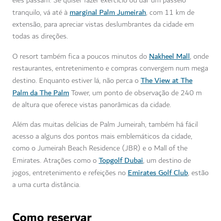
eles passam. Se quiser fazer exercício ou dar um passeio
marginal Palm Jumeirah
tranquilo, vá até à
, com 11 km de
extensão, para apreciar vistas deslumbrantes da cidade em
todas as direções.
Nakheel Mall
O resort também fica a poucos minutos do
, onde
restaurantes, entretenimento e compras convergem num mega
The View at The
destino. Enquanto estiver lá, não perca o
Palm da The Palm
Tower, um ponto de observação de 240 m
de altura que oferece vistas panorâmicas da cidade.
Além das muitas delícias de Palm Jumeirah, também há fácil
acesso a alguns dos pontos mais emblemáticos da cidade,
como o Jumeirah Beach Residence (JBR) e o Mall of the
Topgolf Dubai
Emirates. Atrações como o
, um destino de
Emirates Golf Club
jogos, entretenimento e refeições no
, estão
a uma curta distância.
Como reservar