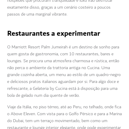
hóspedes que procuram tranquilidade e luxo irão desfrutar
exatamente disso, graças a um cenário costeiro a poucos
passos de uma marginal vibrante.
Restaurantes a experimentar
O Marriott Resort Palm Jumeirah é um destino de sonho para
quem gosta de gastronomia, com 10 restaurantes, bares e
lounges. Se procura uma atmosfera charmosa e rústica, então
não perca o ambiente da trattoria antiga no Cucina. Uma
grande cozinha aberta, um menu ao estilo de um quadro-negro
e deliciosos pratos italianos aguardam por si. Para algo doce e
refrescante, a Gelateria by Cucina está à disposição para uma
bola de gelado num dia quente de verão.
Viaje da Itália, no piso térreo, até ao Peru, no telhado, onde fica
o Above Eleven. Com vista para o Golfo Pérsico e para a Marina
do Dubai, tem um terraço movimentado, bem como um
restaurante e lounge interior elegante, onde pode experimentar