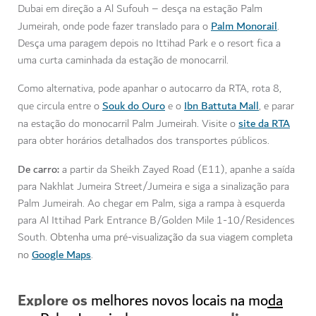
Dubai em direção a Al Sufouh – desça na estação Palm
Palm Monorail
Jumeirah, onde pode fazer translado para o
.
Desça uma paragem depois no Ittihad Park e o resort fica a
uma curta caminhada da estação de monocarril.
Como alternativa, pode apanhar o autocarro da RTA, rota 8,
Souk do Ouro
Ibn Battuta Mall
que circula entre o
e o
, e parar
site da RTA
na estação do monocarril Palm Jumeirah. Visite o
para obter horários detalhados dos transportes públicos.
De carro:
a partir da Sheikh Zayed Road (E11), apanhe a saída
para Nakhlat Jumeira Street/Jumeira e siga a sinalização para
Palm Jumeirah. Ao chegar em Palm, siga a rampa à esquerda
para Al Ittihad Park Entrance B/Golden Mile 1-10/Residences
South.
Obtenha uma pré-visualização da sua viagem completa
Google Maps
no
.
Explore os
melhores novos locais na moda