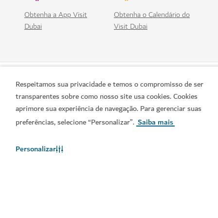
Plane acima do deserto com uma aventura em balão
de ar quente
1,160
COMENTÁRIOS
Respeitamos sua privacidade e temos o compromisso de ser
transparentes sobre como nosso site usa cookies. Cookies
aprimore sua experiência de navegação. Para gerenciar suas
preferências, selecione “Personalizar”.
Saiba mais
Personalizar
HOTÉIS E ALOJAMENTO