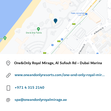
One&Only Royal Mirage, Al Sufouh Rd - Dubai Marina
www.oneandonlyresorts.com/one-and-only-royal-mirage-dubai/spa-and-fitness
+971 4 315 2140
@
spa@oneandonlyroyalmirage.ae