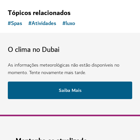
Tópicos relacionados
#
Spas
#
Atividades
#
luxo
O clima no Dubai
As informações meteorológicas não estão disponíveis no
momento. Tente novamente mais tarde.
Saiba Mais