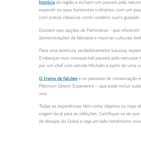
história
da região e incluem um passeio pela natu
expandir os seus horizontes culinários, com um peq
com pratos clássicos como cordeiro
ouzi
e guisado 
Existem seis opções de Património - que oferecem
demonstrações de falcoaria e mostras culturais be
Para uma aventura verdadeiramente luxuosa, experi
Embarque num inesquecível passeio pela natureza
por um chef com estrela Michelin a partir de uma ca
O treino de falcões
e os passeios de conservação e
Platinum Desert Experience – que pode incluir tudo
vivo.
Todas as experiências têm como objetivo os mais el
origem local para as refeições. Certifique-se de qu
de desejos do Dubai e veja um lado totalmente nov