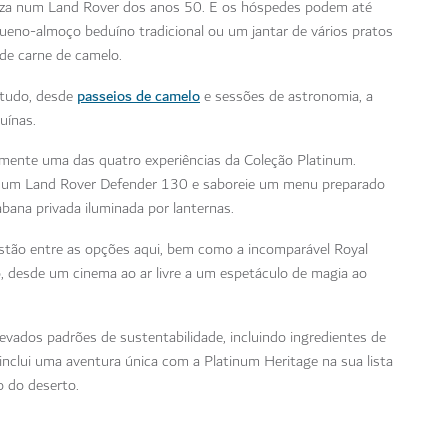
reza num Land Rover dos anos 50. E os hóspedes podem até
ueno-almoço beduíno tradicional ou um jantar de vários pratos
de carne de camelo.
passeios de camelo
 tudo, desde
e sessões de astronomia, a
duínas.
mente uma das quatro experiências da Coleção Platinum.
 num Land Rover Defender 130 e saboreie um menu preparado
bana privada iluminada por lanternas.
stão entre as opções aqui, bem como a incomparável Royal
, desde um cinema ao ar livre a um espetáculo de magia ao
evados padrões de sustentabilidade, incluindo ingredientes de
e inclui uma aventura única com a Platinum Heritage na sua lista
o do deserto.