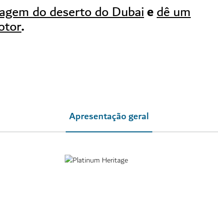
e
vagem do deserto do Dubai
dê um
.
otor
Apresentação geral
,