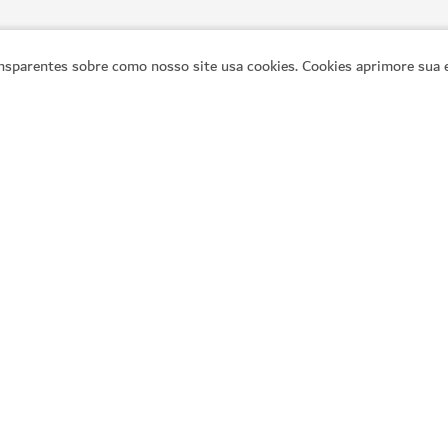
sparentes sobre como nosso site usa cookies. Cookies aprimore sua e
SPAS
Anantara Spa
 todo o corpo
Um tradicional spa turco com te
43
COMENTÁRIOS