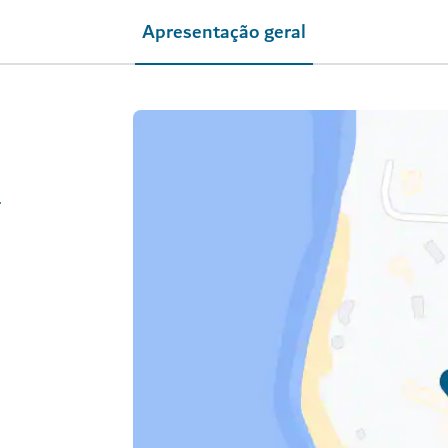
Apresentação geral
ness/84/63/0