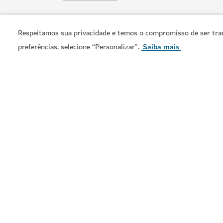
Respeitamos sua privacidade e temos o compromisso de ser tran
preferências, selecione “Personalizar”.
Saiba mais
SPAS
Spa InterContinental
Spa de inspiração árabe com tratamentos para
110
COMENTÁRIOS
Tópicos relacionados