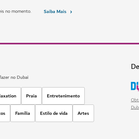
SPAS
e
Dior Spa The Lana
estar no One&Only One
Um paraíso de bem-estar no cor