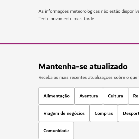
BEM-ESTAR NO DUBAI
Longevity Hub by Clinique La Prairi
Um espaço de três andares dedicado ao bem-
Za'abeel