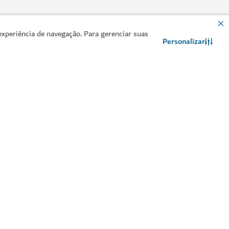
xperiência de navegação. Para gerenciar suas
Personalizar
Contacte-nos
Conversar no WhatsApp
rapias relaxantes