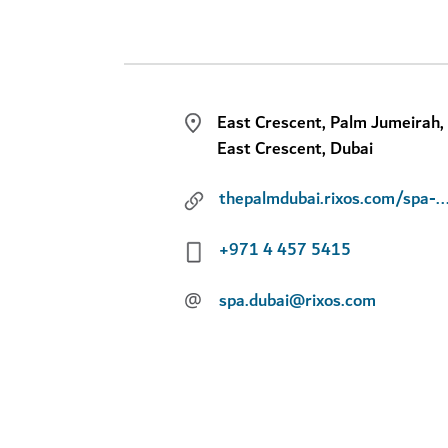
East Crescent, Palm Jumeirah,
East Crescent, Dubai
thepalmdubai.rixos.com/spa-wellness/detail/spa-well
+971 4 457 5415
@
spa.dubai@rixos.com