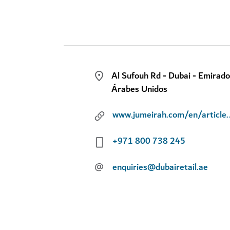
Al Sufouh Rd - Dubai - Emirad
Árabes Unidos
www.jumeirah.com/en/article/exp
+971 800 738 245
@
enquiries@dubairetail.ae