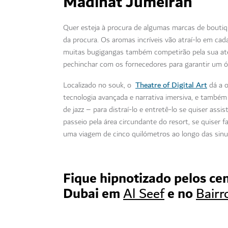
Madinat Jumeirah
Quer esteja à procura de algumas marcas de boutique
da procura. Os aromas incríveis vão atraí-lo em cad
muitas bugigangas também competirão pela sua at
pechinchar com os fornecedores para garantir um ó
Theatre of Digital Art
Localizado no souk, o
dá a 
tecnologia avançada e narrativa imersiva, e també
de jazz – para distraí-lo e entretê-lo se quiser as
passeio pela área circundante do resort, se quiser 
uma viagem de cinco quilómetros ao longo das sinu
Fique hipnotizado pelos ce
Dubai em
e no
Al Seef
Bairr