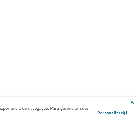
xperiência de navegação. Para gerenciar suas
Personalizar
Contacte-nos
Conversar no WhatsApp