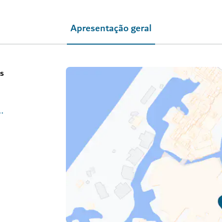
Apresentação geral
os
eriences/dubai/souk-madinat-jumeirah