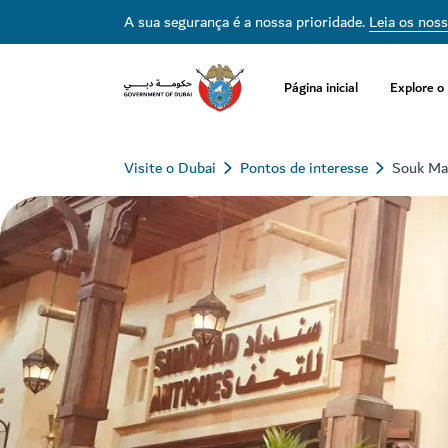
A sua segurança é a nossa prioridade.
Leia os nos
Página inicial
Explore o
Visite o Dubai
Pontos de interesse
Souk Ma