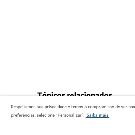
Tópicos relacionados
Respeitamos sua privacidade e temos o compromisso de ser tran
#
Compras
#
Diversão
preferências, selecione “Personalizar”.
Saiba mais