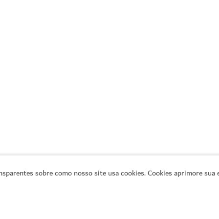
sparentes sobre como nosso site usa cookies. Cookies aprimore sua e