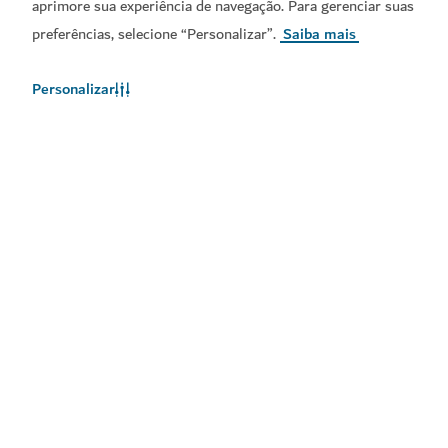
aprimore sua experiência de navegação. Para gerenciar suas
preferências, selecione “Personalizar”.
Saiba mais
Personalizar
Links populares
Informações úteis
Sites relacionados
Termos de utilização
Política de Privacidade
Aviso de Cookies
Mapa do site
Copyright © 2026. Este site é mantido pelo Departamento
de Economia e Turismo do Dubai.