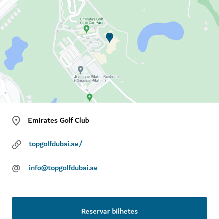
Emirates Golf Club
topgolfdubai.ae/
@
info@topgolfdubai.ae
Reservar bilhetes