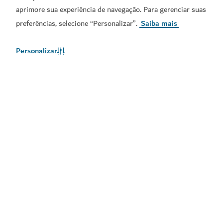
aprimore sua experiência de navegação. Para gerenciar suas
São permitidos animais de estimação nos
preferências, selecione “Personalizar”.
Saiba mais
autocarros?
Personalizar
Posso levar bagagem no autocarro?
O que devo fazer se perder algo no autocarro?
O clima no Dubai
As informações meteorológicas não estão disponíveis no
momento. Tente novamente mais tarde.
Saiba Mais