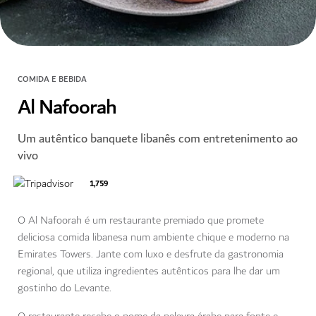
COMIDA E BEBIDA
Al Nafoorah
Um autêntico banquete libanês com entretenimento ao
vivo
1,759
O Al Nafoorah é um restaurante premiado que promete
deliciosa comida libanesa num ambiente chique e moderno na
Emirates Towers. Jante com luxo e desfrute da gastronomia
regional, que utiliza ingredientes autênticos para lhe dar um
gostinho do Levante.