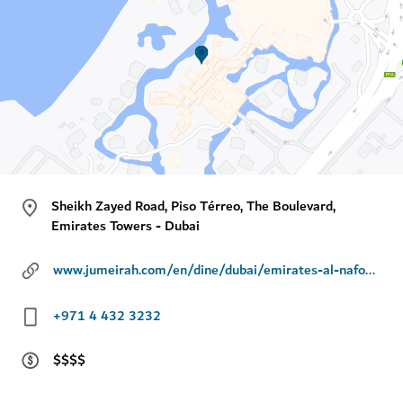
Sheikh Zayed Road, Piso Térreo, The Boulevard,
Emirates Towers - Dubai
www.jumeirah.com/en/dine/dubai/emirates-al-nafoorah
+971 4 432 3232
$$$$