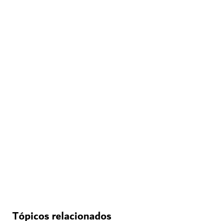
ENTRETENIMENTO
House of Hype
Deixe-se levar por um país das maravilhas imersivo
71
COMENTÁRIOS
Tópicos relacionados