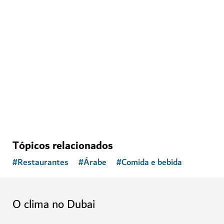
ENTRETENIMENTO
House of Hype
Deixe-se levar por um país das maravilhas imersivo
71
COMENTÁRIOS
Tópicos relacionados
#
Restaurantes
#
Árabe
#
Comida e bebida
O clima no Dubai