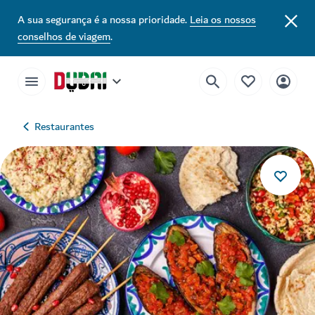
A sua segurança é a nossa prioridade.
Leia os nossos
conselhos de viagem
.
Restaurantes