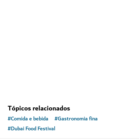
ENTRETENIMENTO
House of Hype
Deixe-se levar por um país das maravilhas imersivo
71
COMENTÁRIOS
Tópicos relacionados
#
Comida e bebida
#
Gastronomia fina
#
Dubai Food Festival