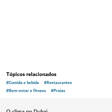
ATIVIDADES
Andar de jet ski no Dubai
Vá para a água para obter emoções imbatíveis
Tópicos relacionados
#
Comida e bebida
#
Restaurantes
#
Bem-estar e fitness
#
Praias
O clima no Dubai