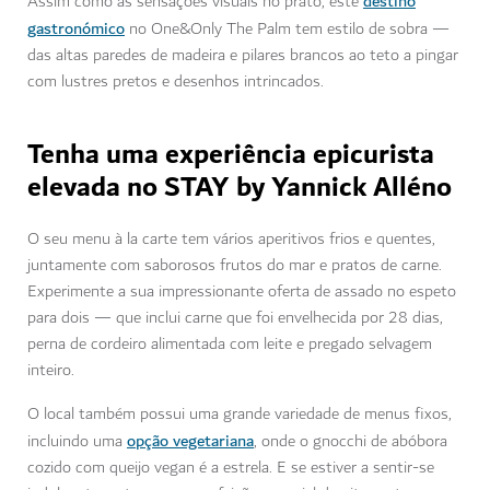
destino
Assim como as sensações visuais no prato, este
gastronómico
no One&Only The Palm tem estilo de sobra —
das altas paredes de madeira e pilares brancos ao teto a pingar
com lustres pretos e desenhos intrincados.
Tenha uma experiência epicurista
elevada no STAY by Yannick Alléno
O seu menu à la carte tem vários aperitivos frios e quentes,
juntamente com saborosos frutos do mar e pratos de carne.
Experimente a sua impressionante oferta de assado no espeto
para dois — que inclui carne que foi envelhecida por 28 dias,
perna de cordeiro alimentada com leite e pregado selvagem
inteiro.
O local também possui uma grande variedade de menus fixos,
opção vegetariana
incluindo uma
, onde o gnocchi de abóbora
cozido com queijo vegan é a estrela. E se estiver a sentir-se