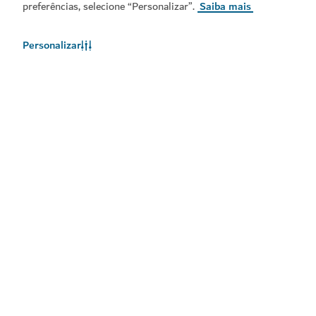
preferências, selecione “Personalizar”.
Saiba mais
Personalizar
Links populares
Informações úteis
Sites relacionados
Termos de utilização
Política de Privacidade
Aviso de Cookies
Mapa do site
Copyright © 2026. Este site é mantido pelo Departamento
de Economia e Turismo do Dubai.
Última atualização do Website [09/08/2026]