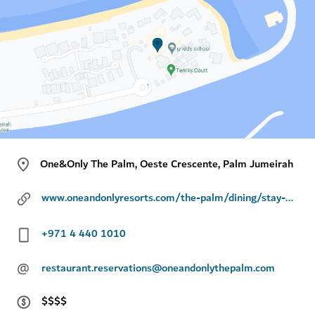
One&Only The Palm, Oeste Crescente, Palm Jumeirah
www.oneandonlyresorts.com/the-palm/dining/stay-by-yannick-alleno
+971 4 440 1010
@
restaurant.reservations@oneandonlythepalm.com
$$$$