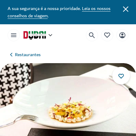
A sua segurança é a nossa prioridade.
Leia os nossos
conselhos de viagem
.
Restaurantes