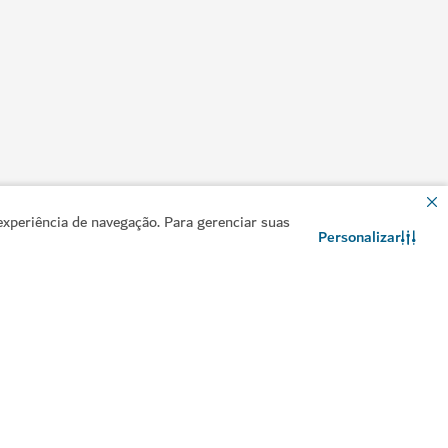
xperiência de navegação. Para gerenciar suas
Personalizar
Contacte-nos
Conversar no WhatsApp
formações úteis
Sites relacionados
aneie a sua viagem
Indústria de viagens
ia de vistos
ontacte-nos