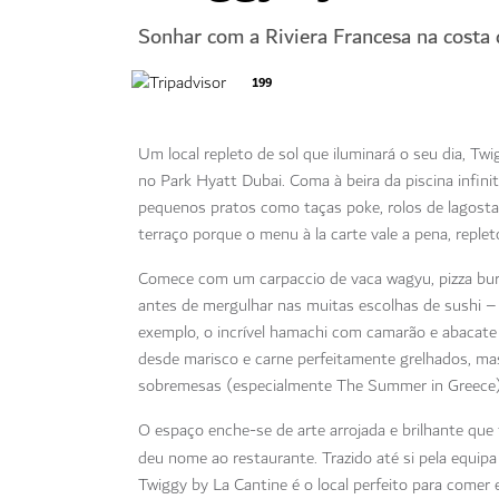
Sonhar com a Riviera Francesa na costa
199
Um local repleto de sol que iluminará o seu dia, Tw
no Park Hyatt Dubai. Coma à beira da piscina infi
pequenos pratos como taças poke, rolos de lagosta,
terraço porque o menu à la carte vale a pena, repl
Comece com um carpaccio de vaca wagyu, pizza bu
antes de mergulhar nas muitas escolhas de sushi –
exemplo, o incrível hamachi com camarão e abacate
desde marisco e carne perfeitamente grelhados, mass
sobremesas (especialmente The Summer in Greece) 
O espaço enche-se de arte arrojada e brilhante que
deu nome ao restaurante. Trazido até si pela equip
Twiggy by La Cantine é o local perfeito para comer e