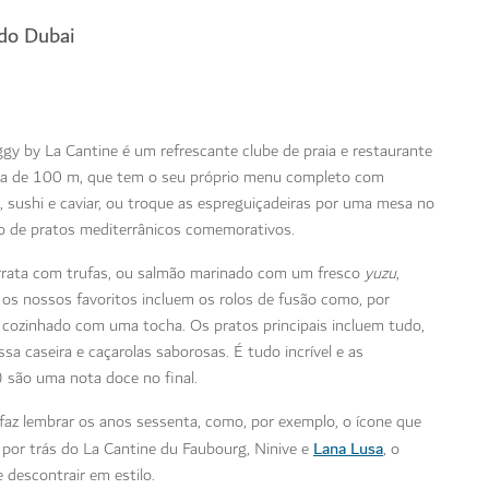
 do Dubai
iggy by La Cantine é um refrescante clube de praia e restaurante
nita de 100 m, que tem o seu próprio menu completo com
 sushi e caviar, ou troque as espreguiçadeiras por uma mesa no
eto de pratos mediterrânicos comemorativos.
rrata com trufas, ou salmão marinado com um fresco
yuzu
,
 os nossos favoritos incluem os rolos de fusão como, por
 cozinhado com uma tocha. Os pratos principais incluem tudo,
a caseira e caçarolas saborosas. É tudo incrível e as
são uma nota doce no final.
 faz lembrar os anos sessenta, como, por exemplo, o ícone que
Lana Lusa
a por trás do La Cantine du Faubourg, Ninive e
, o
 descontrair em estilo.