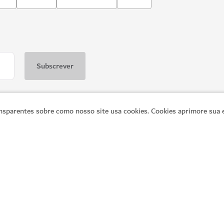
sparentes sobre como nosso site usa cookies. Cookies aprimore sua e
Links populares
In
Explore o Dubai
Pl
s
Atividades
Gu
a
A decorrer
C