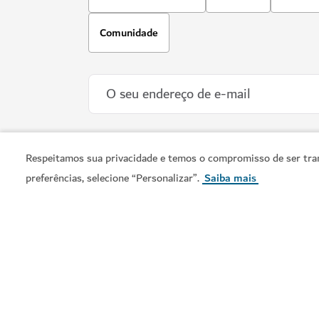
Comunidade
Respeitamos sua privacidade e temos o compromisso de ser tran
preferências, selecione “Personalizar”.
Saiba mais
Visit Dubai é o guia turístico oficial de Dubai. Desde os
marcos icónicos da cidade até aos bairros vibrantes, loja
de classe mundial e experiências culturais ricas, descubr