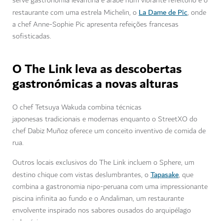
serve gastronomia levantina e árabe num vibrante refeitório e o
La Dame de Pic
restaurante com uma estrela Michelin, o
, onde
a chef Anne-Sophie Pic apresenta refeições francesas
sofisticadas.
O The Link leva as descobertas
gastronómicas a novas alturas
O chef Tetsuya Wakuda combina técnicas
japonesas tradicionais e modernas enquanto o StreetXO do
chef Dabiz Muñoz oferece um conceito inventivo de comida de
rua.
Outros locais exclusivos do The Link incluem o Sphere, um
Tapasake
destino chique com vistas deslumbrantes, o
, que
combina a gastronomia nipo-peruana com uma impressionante
piscina infinita ao fundo e o Andaliman, um restaurante
envolvente inspirado nos sabores ousados do arquipélago