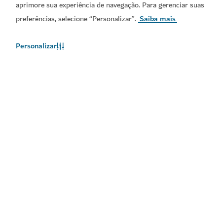
aprimore sua experiência de navegação. Para gerenciar suas
preferências, selecione “Personalizar”.
Saiba mais
Links populares
Personalizar
Informações úteis
Sites relacionados
Termos de utilização
Política de Privacidade
Aviso de Cookies
Mapa do site
Copyright © 2026. Este site é mantido pelo Departamento
de Economia e Turismo do Dubai.
Última atualização do Website [09/08/2026]
Este site é protegido pelo reCAPTCHA e aplicam-se a